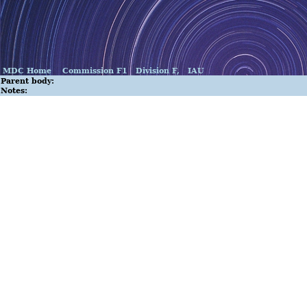
MDC Home
Commission F1
Division F,
IAU
Parent body:
Notes: