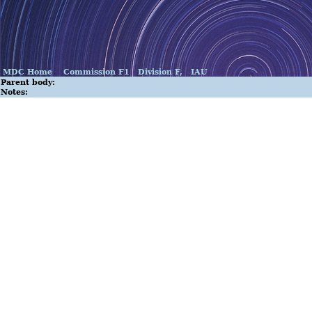
MDC Home
Commission F1
Division F,
IAU
Parent body:
Notes: