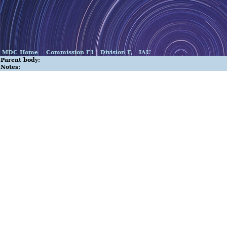
MDC Home
Commission F1
Division F,
IAU
Parent body:
Notes: