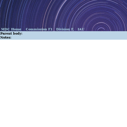
MDC Home
Commission F1
Division F,
IAU
Parent body:
Notes: