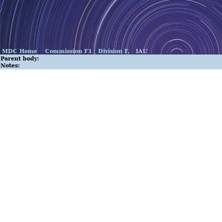
MDC Home
Commission F1
Division F,
IAU
Parent body:
Notes: