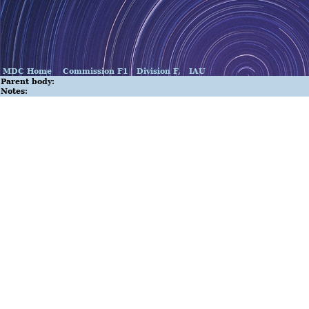
MDC Home
Commission F1
Division F,
IAU
Parent body:
Notes: