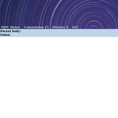
MDC Home
Commission F1
Division F,
IAU
Parent body:
Notes: