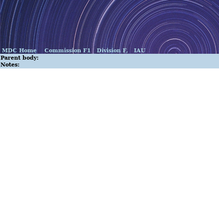
MDC Home
Commission F1
Division F,
IAU
Parent body:
Notes: